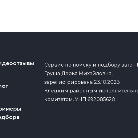
идеоотзывы
Сервис по поиску и подбору авто -
Груша Дарья Михайловна,
зарегистрирована 23.10.2023
лог
Клецким районным исполнитель
комитетом, УНП 692085620
римеры
одбора