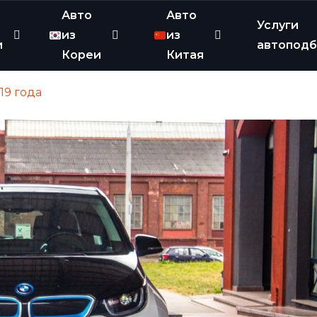
Авто
Авто
Услуги
из
из
и
автопод
Кореи
Китая
19 года