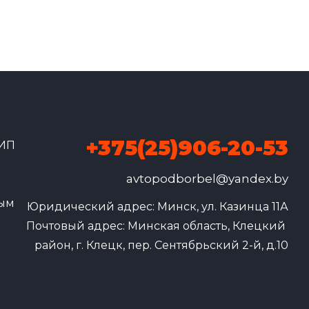
+375(25)906-20-53
 ИП
avtopodborbel@yandex.by
ным
Юридический адрес: Минск, ул. Казинца 11А

Почтовый адрес: Минская область, Клецкий 
район, г. Клецк, пер. Сентябрьский 2-й, д.10