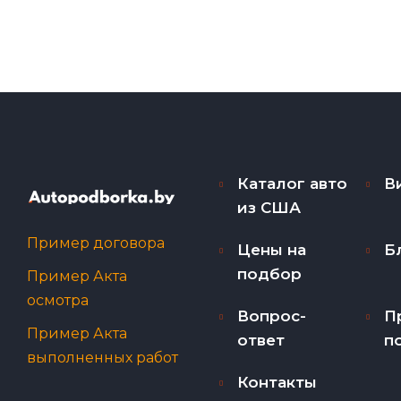
Каталог авто
В
из США
Пример договора
Цены на
Б
подбор
Пример Акта
осмотра
Вопрос-
П
Пример Акта
ответ
п
выполненных работ
Контакты