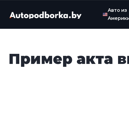
Авто из
Америк
Пример акта 