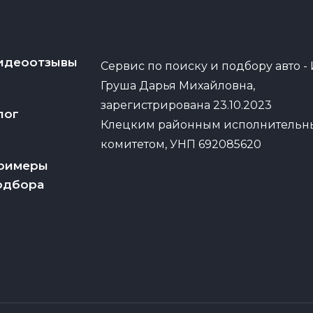
идеоотзывы
Сервис по поиску и подбору авто -
Груша Дарья Михайловна,
зарегистрирована 23.10.2023
лог
Клецким районным исполнитель
комитетом, УНП 692085620
римеры
одбора