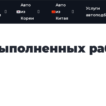
Авто
Авто
Услуги
из
из
и
автопод
Кореи
Китая
выполненных ра