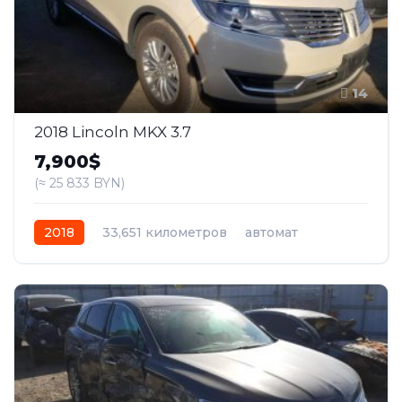
14
2018 Lincoln MKX 3.7
7,900$
(≈ 25 833 BYN)
2018
33,651 километров
автомат
бензин
Передний