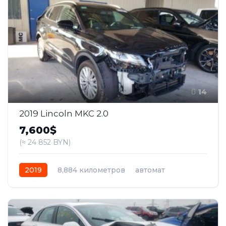
14
2019 Lincoln MKC 2.0
7,600$
(≈ 24 852 BYN)
2019
8,884 километров
автомат
бензин
Передний