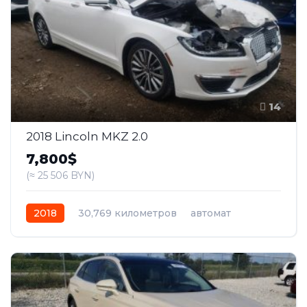
14
2018 Lincoln MKZ 2.0
7,800$
(≈ 25 506 BYN)
2018
30,769 километров
автомат
бензин
Полный