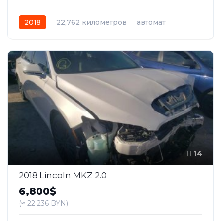
2018
22,762 километров
автомат
гибрид
Передний
14
2018 Lincoln MKZ 2.0
6,800$
(≈ 22 236 BYN)