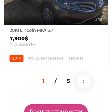
16
2018 Lincoln MKX 3.7
7,900$
(≈ 25 833 BYN)
2018
40,125 километров
автомат
бензин
Передний
1
/
5
Расчет стоимости