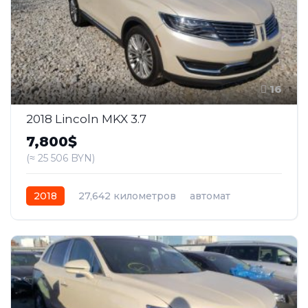
16
2018 Lincoln MKX 3.7
7,800$
(≈ 25 506 BYN)
2018
27,642 километров
автомат
бензин
Передний