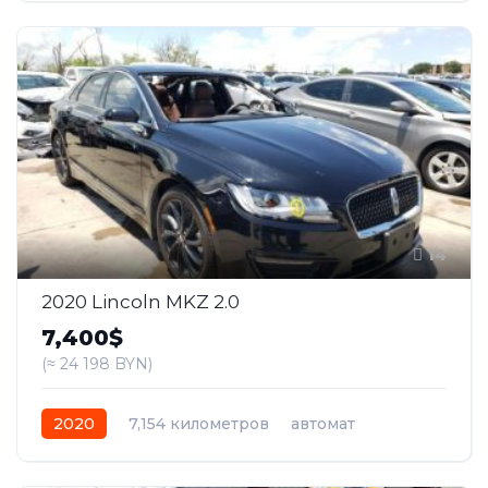
14
2020 Lincoln MKZ 2.0
7,400$
(≈ 24 198 BYN)
2020
7,154 километров
автомат
бензин
Передний