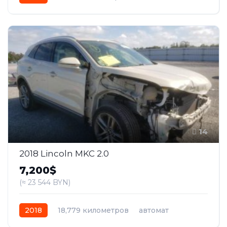
гибрид
Передний
14
2018 Lincoln MKC 2.0
7,200$
(≈ 23 544 BYN)
2018
18,779 километров
автомат
бензин
Полный