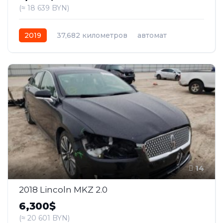
(≈ 18 639 BYN)
2019
37,682 километров
автомат
бензин
Передний
14
2018 Lincoln MKZ 2.0
6,300$
(≈ 20 601 BYN)