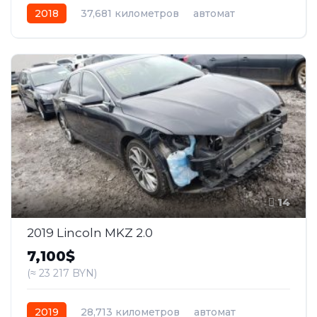
2018
37,681 километров
автомат
гибрид
Передний
14
2019 Lincoln MKZ 2.0
7,100$
(≈ 23 217 BYN)
2019
28,713 километров
автомат