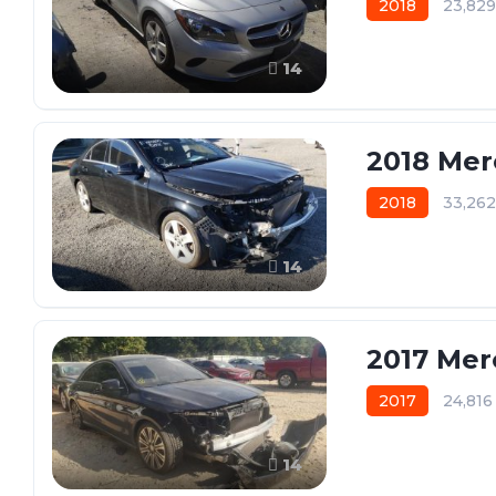
2018
23,82
14
2018 Mer
2018
33,26
14
2017 Mer
2017
24,81
14