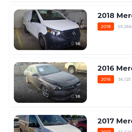
2018 Mer
2018
59,26
16
2016 Mer
2016
36,12
16
2017 Mer
2017
36,32