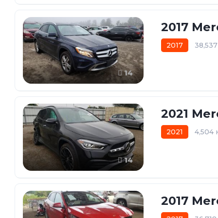
2017 Mer
2017
38,53
14
2021 Mer
2021
4,504
14
2017 Mer