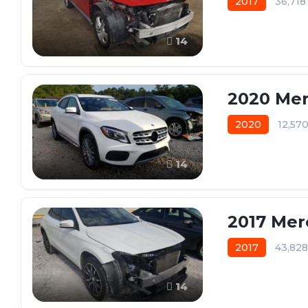
2017
36,71
14
2020 Mer
2020
12,57
14
2017 Mer
2017
43,82
14