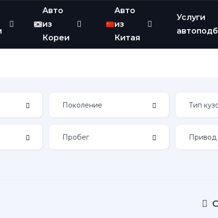
Авто
Авто
Услуги
из
из
и
автопод
Кореи
Китая