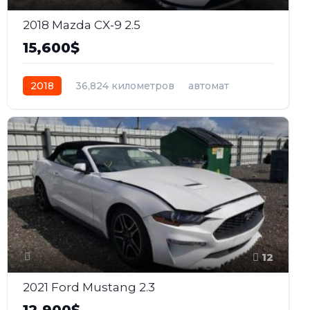
2018 Mazda CX-9 2.5
15,600$
2018
36,824 километров
автомат
бензин
Полный
12
2021 Ford Mustang 2.3