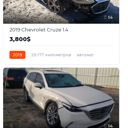
14
2019 Chevrolet Cruze 1.4
3,800$
2019
29,177 километров
автомат
бензин
Передний
14