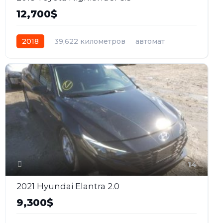
12,700$
2018
39,622 километров
автомат
бензин
Передний
14
2021 Hyundai Elantra 2.0
9,300$