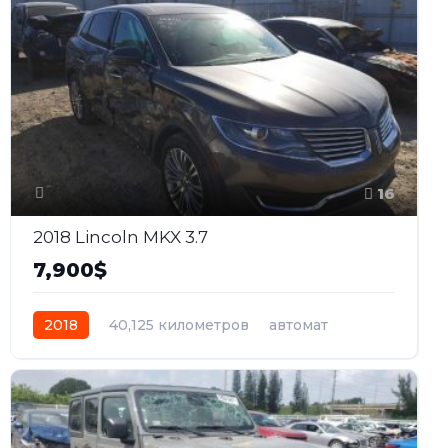
16
2018 Lincoln MKX 3.7
7,900$
2018
40,125 километров
автомат
бензин
Передний