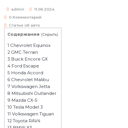
admin
11.06.2024
0 Комментарий
Статьи об авто
Содержание
[
Скрыть
]
1
Chevrolet Equinox
2
GMC Terrain
3
Buick Encore GX
4
Ford Escape
5
Honda Accord
6
Chevrolet Malibu
7
Volkswagen Jetta
8
Mitsubishi Outlander
9
Mazda CX-5
10
Tesla Model 3
11
Volkswagen Tiguan
12
Toyota RAV4
13
BMW X3