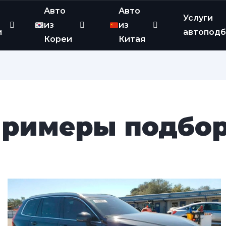
Авто
Авто
Услуги
из
из
и
автопод
Кореи
Китая
римеры подбо