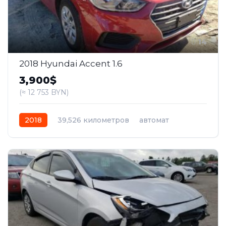
14
2018 Hyundai Accent 1.6
3,900$
(≈ 12 753 BYN)
2018
39,526 километров
автомат
бензин
Передний