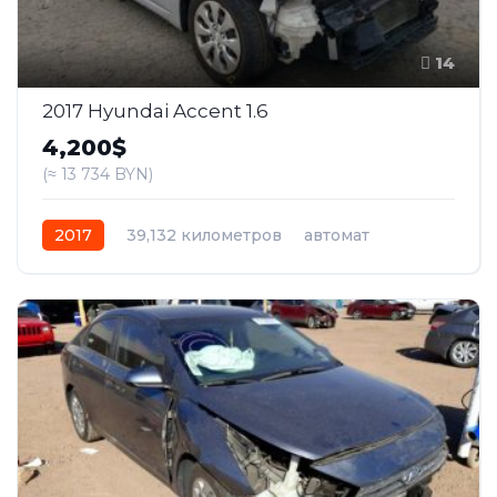
14
2017 Hyundai Accent 1.6
4,200$
(≈ 13 734 BYN)
2017
39,132 километров
автомат
бензин
Передний