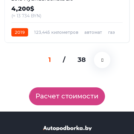
4,200$
(≈ 13 734 BYN)
2019
123,445 километров
автомат
газ
Передний
1
/
38
Расчет стоимости