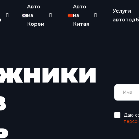
Авто
Авто
Услуги
из
из
и
автопод
Кореи
Китая
ожники
в
Даю с
ь
персо