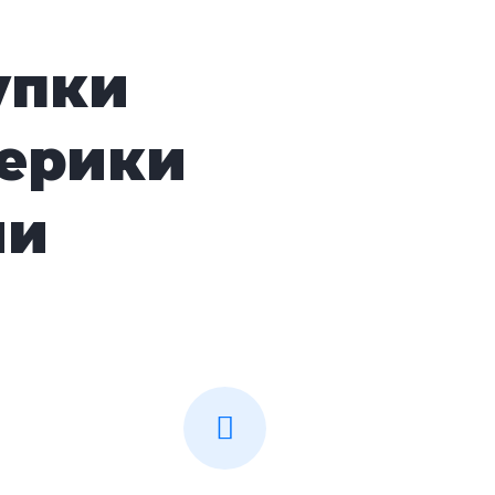
упки
ерики
ии