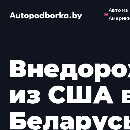
Авто из
Америк
Внедор
из США 
Беларус