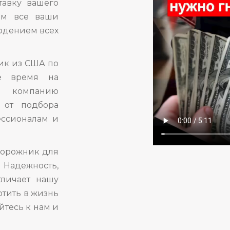
тавку вашего
ем все ваши
людением всех
ик из США по
е время на
в компанию
 от подбора
ессионалам и
дорожник для
 Надежность,
тличает нашу
отить в жизнь
йтесь к нам и