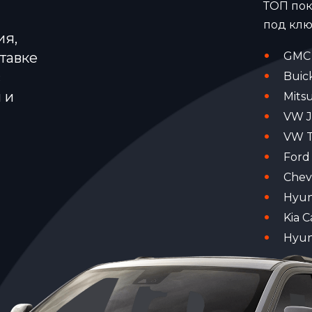
ТОП пок
под клю
ия,
тавке
GMC 
с
Buic
 и
Mits
VW J
VW T
Ford
Chev
Hyun
Kia C
Hyun