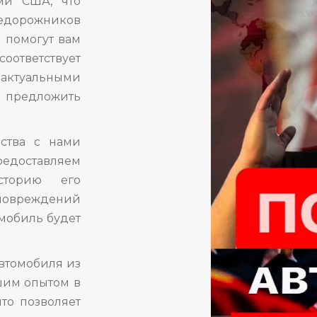
ми США, что
едорожников
 помогут вам
оответствует
 актуальными
ы предложить
ства с нами
едоставляем
сторию его
 повреждений
омобиль будет
автомобиля из
шим опытом в
то позволяет