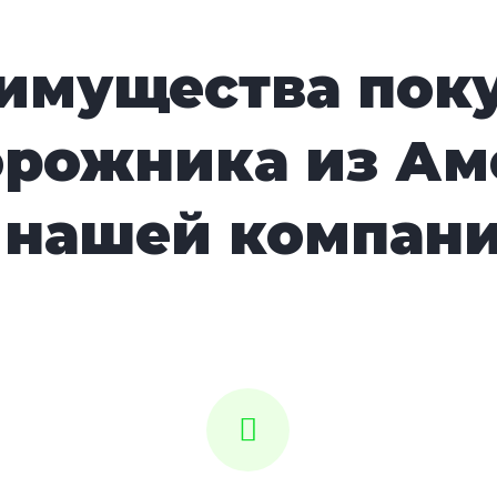
имущества пок
орожника из Ам
 нашей компан