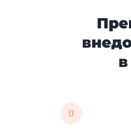
Пре
внед
в