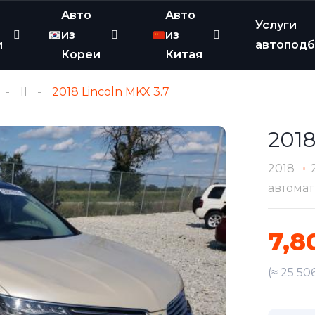
Авто
Авто
Услуги
из
из
и
автопод
Кореи
Китая
II
2018 Lincoln MKX 3.7
2018
2018
автомат
7,8
(≈ 25 50