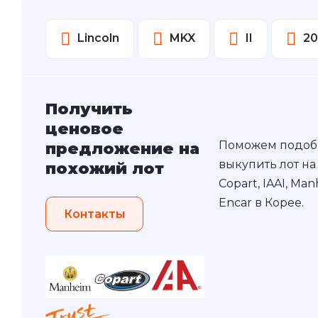
Lincoln
MKX
II
20
Получить
ценовое
Поможем подоб
предложение на
выкупить лот на
похожий лот
Copart, IAAI, Ma
Encar в Корее.
Контакты