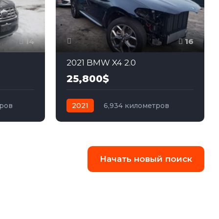
14
16
2021 BMW X4 2.0
25,800$
тров
2021
6,934 километров
ный
автомат
бензин
Полный
Начать новый поиск