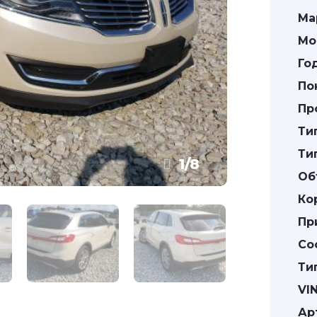
Ма
Мо
Го
По
Пр
Ти
Ти
1
/
8
Об
Ко
Пр
Со
Ти
VIN
Ар