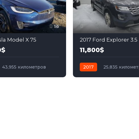
16
sla Model X 75
2017 Ford Explorer 3.5
0$
11,800$
43,955 километров
2017
25,835 киломе
электро
Полный
автомат
бензин
Пол