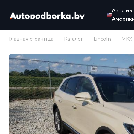
Авто из
Америк
Главная страница
Каталог
Lincoln
MKX