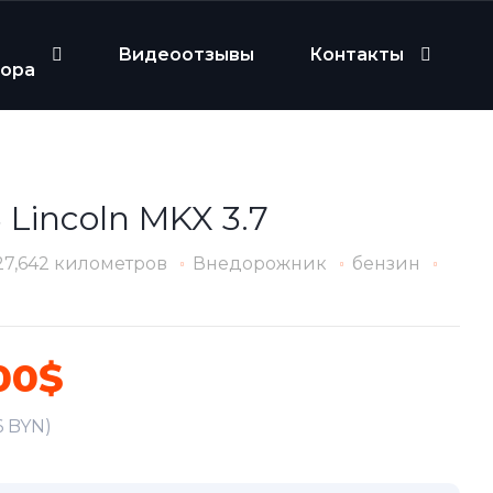
Видеоотзывы
Контакты
бора
 Lincoln MKX 3.7
27,642 километров
Внедорожник
бензин
00$
6 BYN)