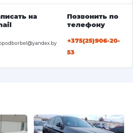
писать на
Позвонить по
ail
телефону
+375(25)906-20-
opodborbel@yandex.by
53