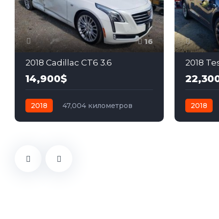
16
2018 Cadillac CT6 3.6
2018 Te
14,900$
22,30
2018
47,004 километров
2018
автомат
бензин
Полный
автомат