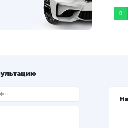
сультацию
Н