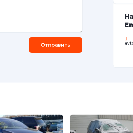
На
Em
avt
Отправить