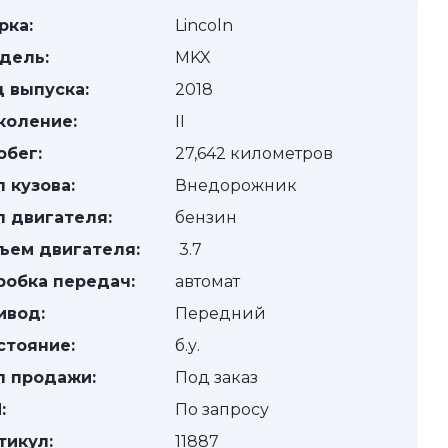
рка:
Lincoln
дель:
MKX
д выпуска:
2018
коление:
II
обег:
27,642 километров
п кузова:
Внедорожник
п двигателя:
бензин
ъем двигателя:
3.7
робка передач:
автомат
ивод:
Передний
стояние:
б.у.
п продажи:
Под заказ
:
По запросу
тикул:
11887