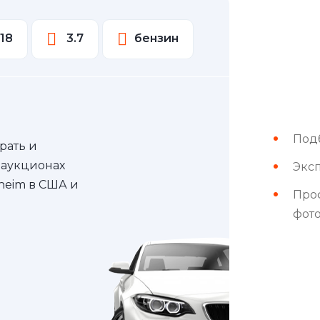
18
3.7
бензин
Под
рать и
 аукционах
Эксп
nheim в США и
Про
фот