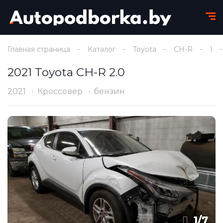
Главная страница
Каталог
Toyota
CH-R
I
2021 Toyota CH-R 2.0
2021
Кроссовер
бензин
1
/
7