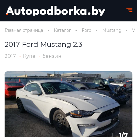
Главная страница
Каталог
Ford
Mustang
VI
2017 Ford Mustang 2.3
2017
Купе
бензин
1
/
7