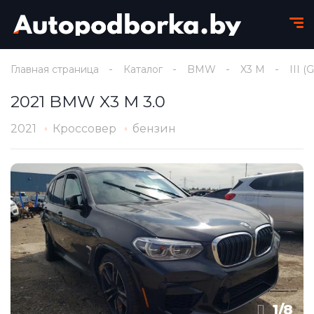
Главная страница
Каталог
BMW
X3 M
III (
2021 BMW X3 M 3.0
2021
Кроссовер
бензин
1
/
8