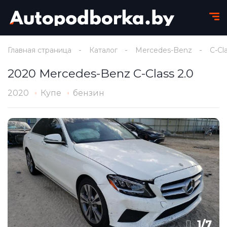
Главная страница
Каталог
Mercedes-Benz
C-Cl
2020 Mercedes-Benz C-Class 2.0
2020
Купе
бензин
1
/
7