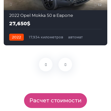
12
2022 Opel Mokka 50 в Европе
27,650$
2022
17,934 километров
автомат
электро
Полный
Расчет стоимости