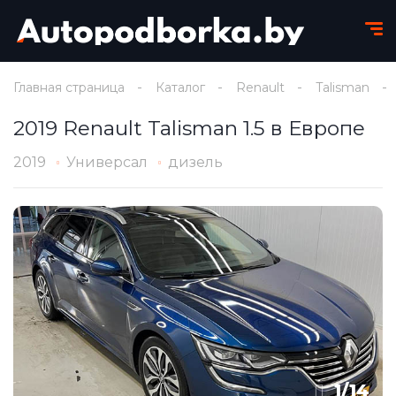
Главная страница
Каталог
Renault
Talisman
2019 Renault Talisman 1.5 в Европе
2019
Универсал
дизель
1
/
14