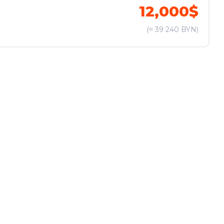
12,000$
(≈ 39 240 BYN)