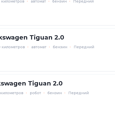
7 километров
автомат
бензин
Передний
kswagen Tiguan 2.0
9 километров
автомат
бензин
Передний
kswagen Tiguan 2.0
8 километров
робот
бензин
Передний