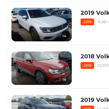
2019 Vol
2019
15,381
14
2018 Vol
2018
22,93
16
2019 Vol
2019
12,08