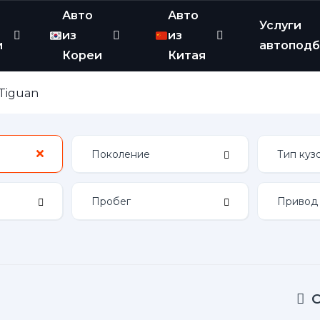
Авто
Авто
Услуги
из
из
и
автопод
Кореи
Китая
Tiguan