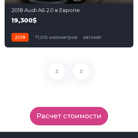
2018 Audi A6 2.0 в Европе
19,300$
2018
71,015 километров
автомат
дизель
Передний
Расчет стоимости