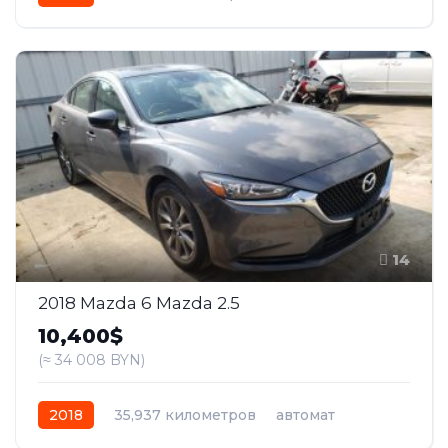
бензин
Передний
14
2018 Mazda 6 Mazda 2.5
10,400$
(≈ 34 008 BYN)
2018
35,937 километров
автомат
бензин
Передний