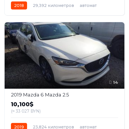
2018
29,392 километров
автомат
бензин
Передний
14
2019 Mazda 6 Mazda 2.5
10,100$
(≈ 33 027 BYN)
2019
23,824 километров
автомат