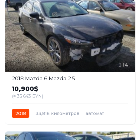
14
2018 Mazda 6 Mazda 2.5
10,900$
(≈ 35 643 BYN)
2018
33,816 километров
автомат
бензин
Передний