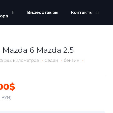
Видеоотзывы
Контакты
бора
 Mazda 6 Mazda 2.5
29,392 километров
Седан
бензин
00$
2 BYN)