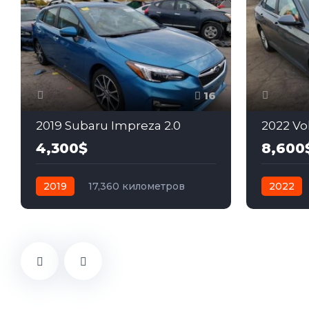
16
2019 Subaru Impreza 2.0
2022 Vo
4,300$
8,600
2019
17,360 километров
2022
автомат
бензин
Полный
автомат