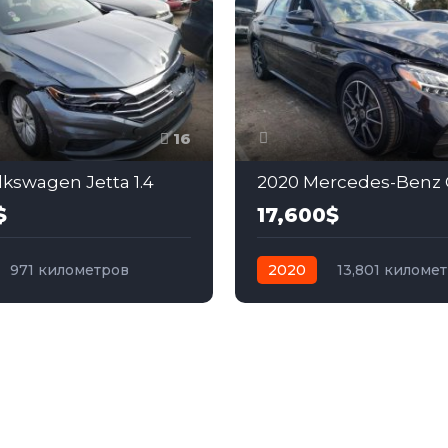
16
lkswagen Jetta 1.4
$
17,600$
971 километров
2020
13,801 киломе
бензин
Передний
автомат
бензин
Зад