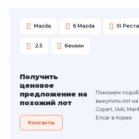
Mazda
6 Mazda
III Рест
2.5
бензин
Получить
ценовое
Поможем подоб
предложение на
выкупить лот на
похожий лот
Copart, IAAI, Ma
Encar в Корее.
Контакты