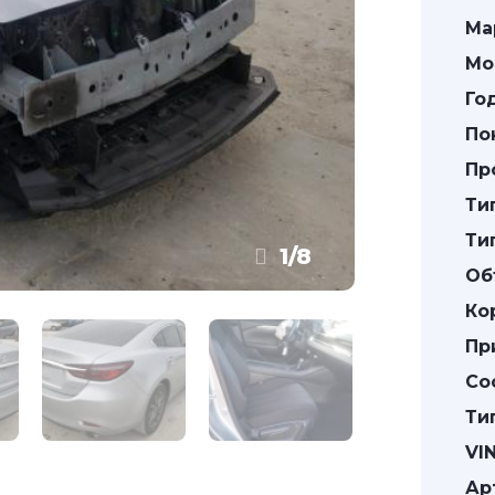
Ма
Мо
Го
По
Пр
Ти
Ти
1
/
8
Об
Ко
Пр
Со
Ти
VIN
Ар