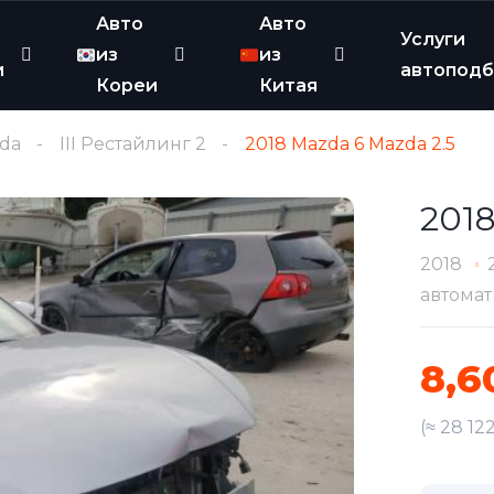
Авто
Авто
Услуги
из
из
и
автопод
Кореи
Китая
zda
III Рестайлинг 2
2018 Mazda 6 Mazda 2.5
2018
2018
автомат
8,6
(≈ 28 12