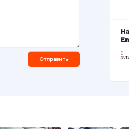
На
Em
avt
Отправить