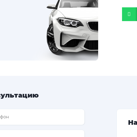
сультацию
Н