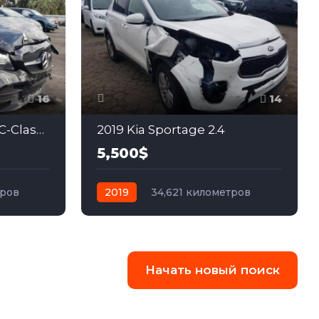
16
14
2020 Mercedes-Benz C-Class 2.0
2019 Kia Sportage 2.4
5,500$
тров
2019
34,621 километров
ний
автомат
бензин
Передний
Начать новый поиск