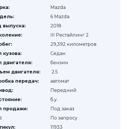
рка:
Mazda
дель:
6 Mazda
д выпуска:
2018
коление:
III Рестайлинг 2
обег:
29,392 километров
п кузова:
Седан
п двигателя:
бензин
ъем двигателя:
2.5
робка передач:
автомат
ивод:
Передний
стояние:
б.у.
п продажи:
Под заказ
:
По запросу
тикул:
11933