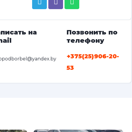
писать на
Позвонить по
ail
телефону
+375(25)906-20-
opodborbel@yandex.by
53