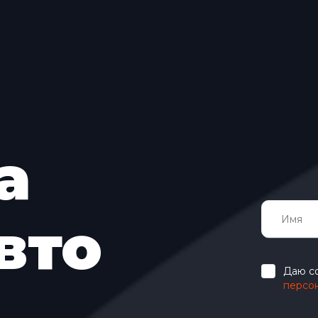
а
вто
Даю с
персо