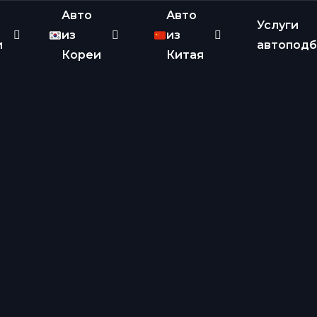
Авто
Авто
Услуги
из
из
и
автопод
Кореи
Китая