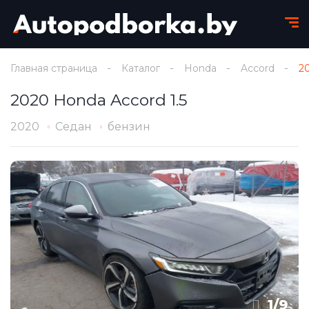
Главная страница
Каталог
Honda
Accord
2
2020 Honda Accord 1.5
2020
Седан
бензин
1
/
9