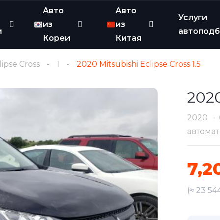
Авто
Авто
Услуги
из
из
и
автопод
Кореи
Китая
lipse Cross
I
2020 Mitsubishi Eclipse Cross 1.5
2020
2020
автомат
7,2
(≈ 23 54