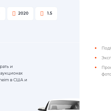
I
2020
1.5
Под
Эксп
рать и
Про
 аукционах
фот
nheim в США и