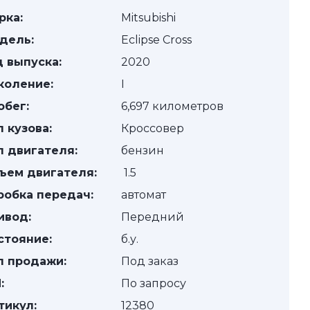
рка:
Mitsubishi
дель:
Eclipse Cross
д выпуска:
2020
коление:
I
обег:
6,697 километров
п кузова:
Кроссовер
п двигателя:
бензин
ъем двигателя:
1.5
робка передач:
автомат
ивод:
Передний
стояние:
б.у.
п продажи:
Под заказ
:
По запросу
тикул:
12380