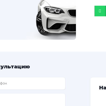
сультацию
Н