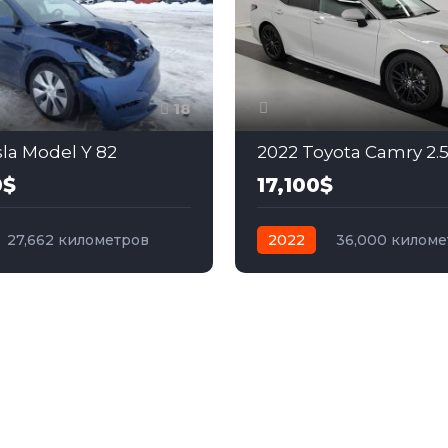
18
sla Model Y 82
2022 Toyota Camry 2.
0$
17,100$
27,662 километров
2022
36,000 киломе
электро
Полный
автомат
бензин
Пер