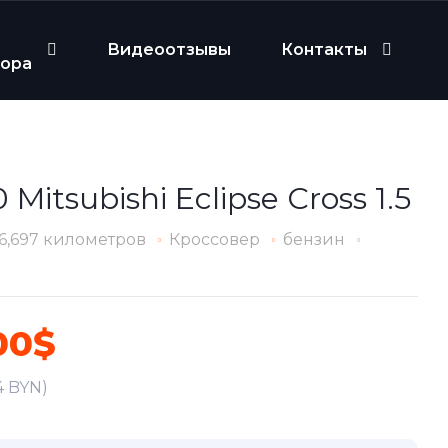
Видеоотзывы
Контакты
бора
 Mitsubishi Eclipse Cross 1.5
6,697 километров
Кроссовер
бензин
00$
4 BYN)