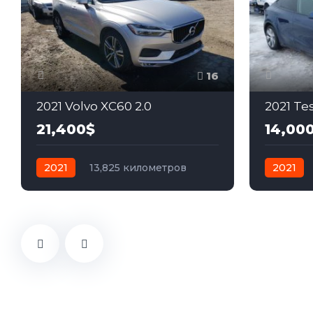
16
2021 Volvo XC60 2.0
2021 Te
21,400$
14,00
2021
13,825 километров
2021
автомат
бензин
Передний
автомат