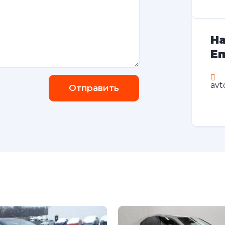
На
Em
avt
Отправить