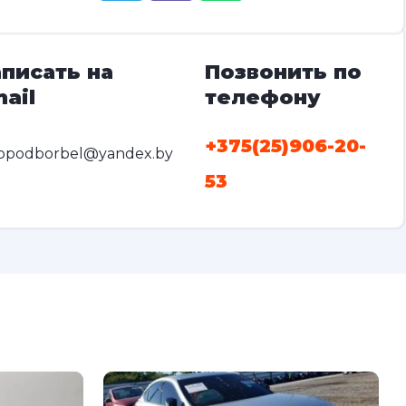
писать на
Позвонить по
ail
телефону
+375(25)906-20-
opodborbel@yandex.by
53