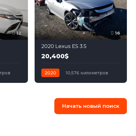
12
16
5
2020 Lexus ES 3.5
20,400$
тров
2020
10,576 километров
едний
автомат
бензин
Передний
Начать новый поиск