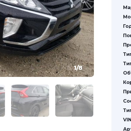
Ма
Мо
Го
По
Пр
Ти
Ти
1
/
8
Об
Ко
Пр
Со
Ти
VIN
Ар