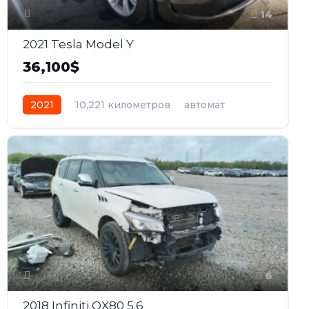
14
2021 Tesla Model Y
36,100$
2021
10,221 километров
автомат
электро
Полный
6
2018 Infiniti QX80 5.6