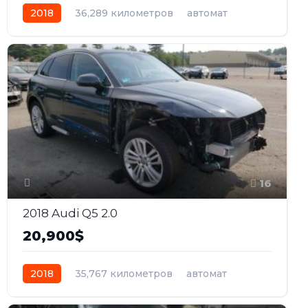
2018
36,289 километров
автомат
дизель
Полный
16
2018 Audi Q5 2.0
20,900$
2018
35,767 километров
автомат
бензин
Полный