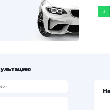
сультацию
Н