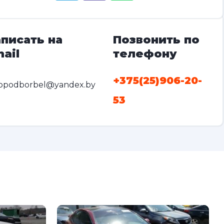
писать на
Позвонить по
ail
телефону
+375(25)906-20-
opodborbel@yandex.by
53