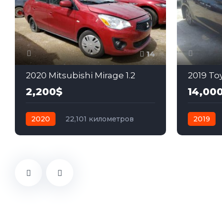
14
2020 Mitsubishi Mirage 1.2
2019 Toy
2,200$
14,00
2020
22,101 километров
2019
автомат
бензин
Передний
автомат