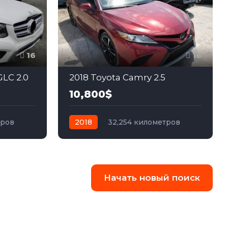
16
16
LC 2.0
2018 Toyota Camry 2.5
10,800$
тров
2018
32,254 километров
ный
автомат
бензин
Передний
Начать новый поиск