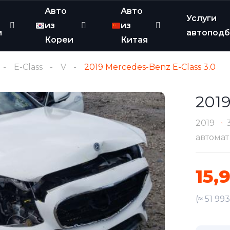
Авто
Авто
Услуги
из
из
и
автопод
Кореи
Китая
E-Class
V
2019 Mercedes-Benz E-Class 3.0
2019
2019
автомат
15,
(≈ 51 99