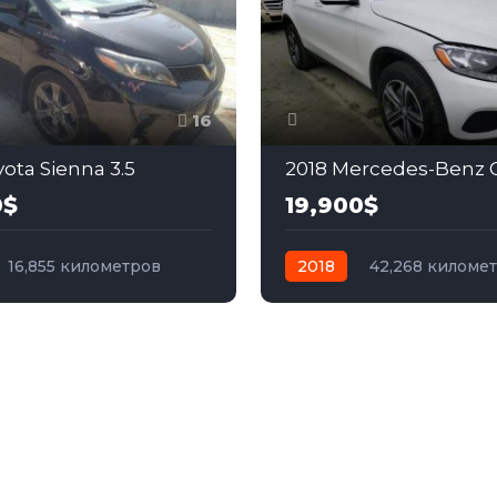
16
ota Sienna 3.5
2018 Mercedes-Benz G
0$
19,900$
16,855 километров
2018
42,268 киломе
бензин
Передний
автомат
бензин
Пол