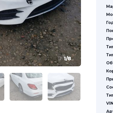
Ма
Мо
Го
По
Пр
Ти
Ти
1
/
8
Об
Ко
Пр
Со
Ти
VIN
Ар