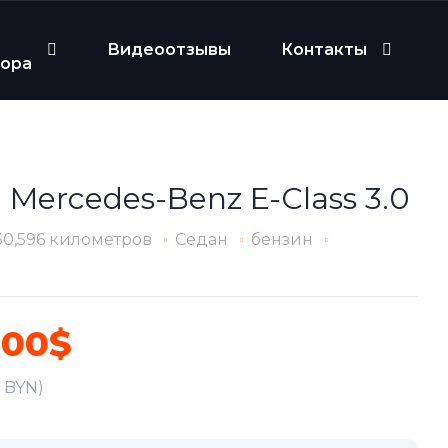
Видеоотзывы
Контакты
бора
 Mercedes-Benz E-Class 3.0
30,596 километров
Седан
бензин
900$
3 BYN)