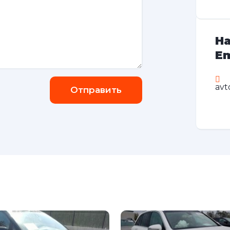
На
Em
avt
Отправить