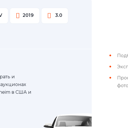
V
2019
3.0
Под
Эксп
рать и
Про
 аукционах
фот
nheim в США и