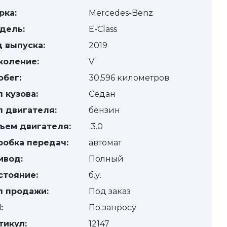
рка:
Mercedes-Benz
дель:
E-Class
д выпуска:
2019
коление:
V
обег:
30,596 километров
п кузова:
Седан
п двигателя:
бензин
ъем двигателя:
3.0
робка передач:
автомат
ивод:
Полный
стояние:
б.у.
п продажи:
Под заказ
:
По запросу
тикул:
12147