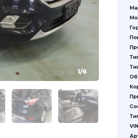
Ма
Мо
Го
По
Пр
Ти
Ти
1
/
6
Об
Ко
Пр
Со
Ти
VIN
Ар