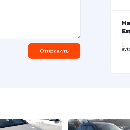
На
Em
avt
Отправить