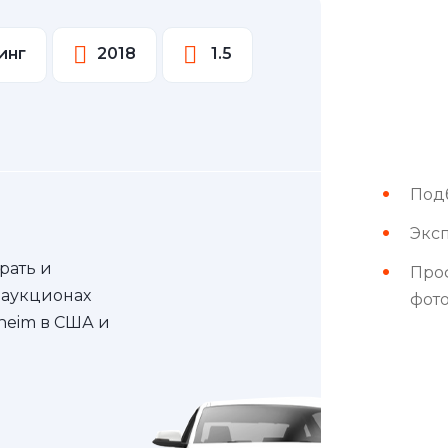
инг
2018
1.5
Под
Эксп
рать и
Про
 аукционах
фот
nheim в США и