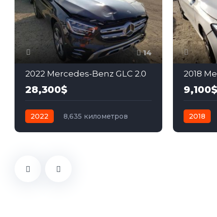
14
2022 Mercedes-Benz GLC 2.0
2018 Me
28,300$
9,100
2022
8,635 километров
2018
автомат
бензин
Задний
автомат