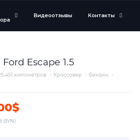
Видеоотзывы
Контакты
бора
 Ford Escape 1.5
25,451 километров
Кроссовер
бензин
00$
38 BYN)