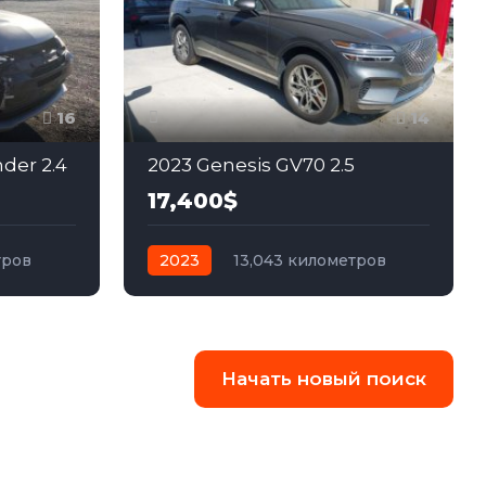
16
14
nder 2.4
2023 Genesis GV70 2.5
17,400$
тров
2023
13,043 километров
ный
автомат
бензин
Полный
Начать новый поиск