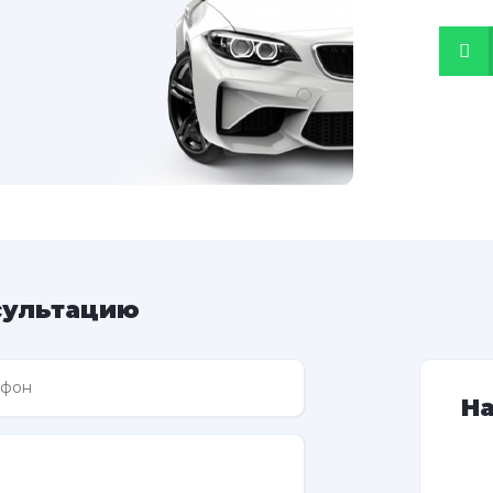
сультацию
Н