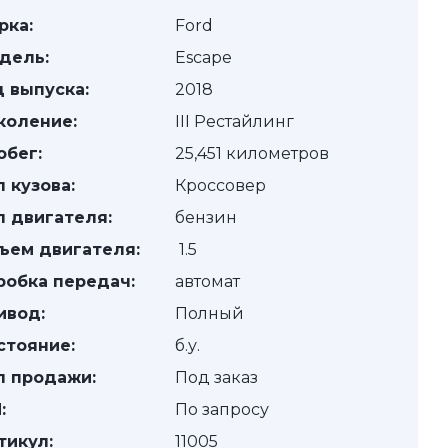
рка:
Ford
дель:
Escape
д выпуска:
2018
коление:
III Рестайлинг
обег:
25,451 километров
п кузова:
Кроссовер
п двигателя:
бензин
ъем двигателя:
1.5
робка передач:
автомат
ивод:
Полный
стояние:
б.у.
п продажи:
Под заказ
:
По запросу
тикул:
11005