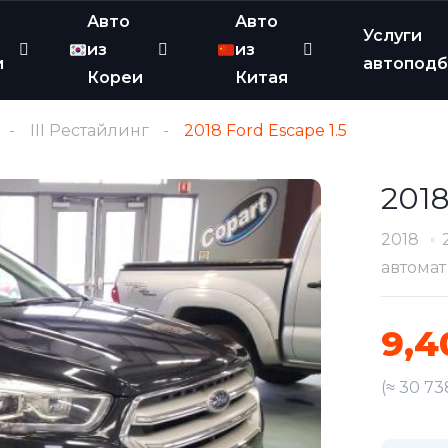
Авто
Авто
Услуги
из
из
и
автопод
Кореи
Китая
III Рестайлинг
2018 Ford Escape 1.5
2018
2018
автомат
9,4
(≈ 30 7