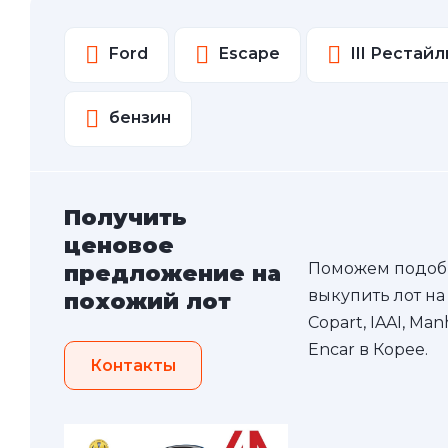
Ford
Escape
III Рестайл
бензин
Получить
ценовое
Поможем подоб
предложение на
выкупить лот на
похожий лот
Copart, IAAI, Ma
Encar в Корее.
Контакты