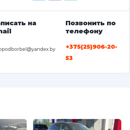
писать на
Позвонить по
ail
телефону
+375(25)906-20-
opodborbel@yandex.by
53