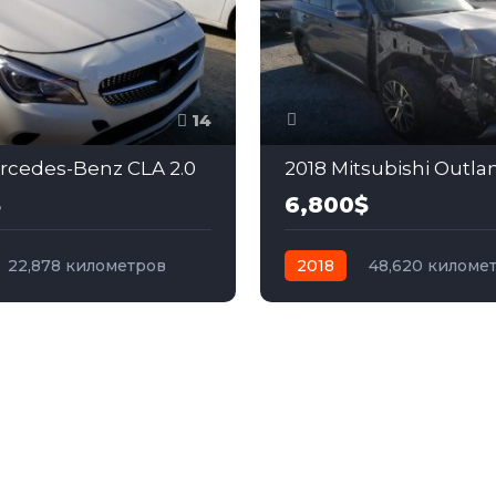
14
rcedes-Benz CLA 2.0
2018 Mitsubishi Outla
$
6,800$
22,878 километров
2018
48,620 киломе
бензин
Передний
автомат
бензин
Пол