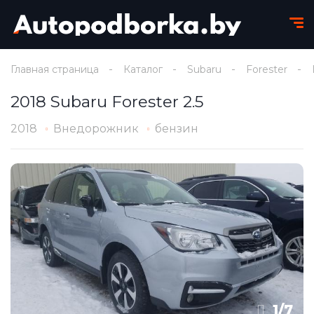
Главная страница
Каталог
Subaru
Forester
2018 Subaru Forester 2.5
2018
Внедорожник
бензин
1
/
7