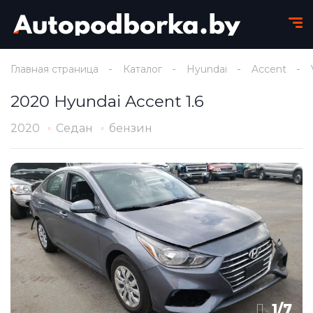
Главная страница
Каталог
Hyundai
Accent
2020 Hyundai Accent 1.6
2020
Седан
бензин
1
/
7