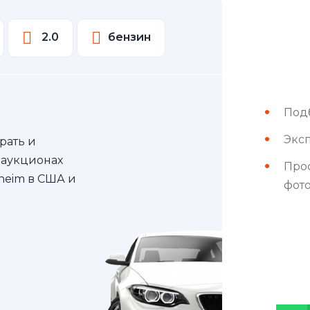
2.0
бензин
Под
Эксп
рать и
 аукционах
Про
nheim в США и
фот