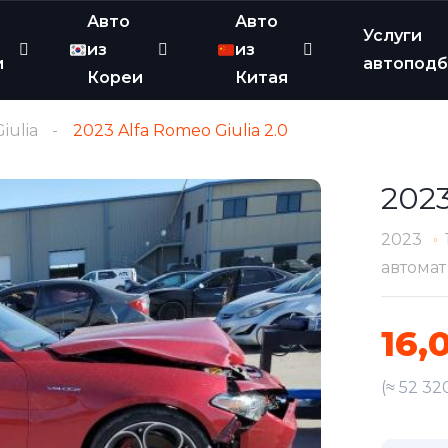
Авто
Авто
Услуги
из
из
и
автопод
Кореи
Китая
Giulia
2023 Alfa Romeo Giulia 2.0
2023
2023
автомат
16,
(≈ 52 32