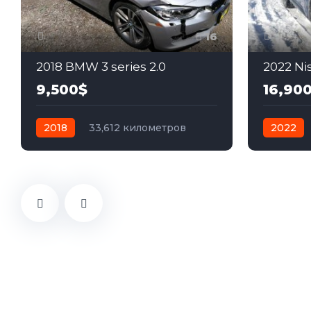
16
2018 BMW 3 series 2.0
2022 Ni
9,500$
16,90
2018
33,612 километров
2022
автомат
дизель
Задний
автомат