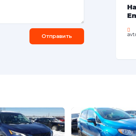
На
Em
avt
Отправить