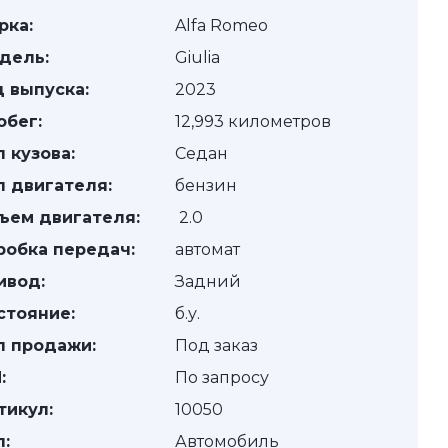
рка:
Alfa Romeo
дель:
Giulia
д выпуска:
2023
обег:
12,993 километров
п кузова:
Седан
п двигателя:
бензин
ъем двигателя:
2.0
робка передач:
автомат
ивод:
Задний
стояние:
б.у.
п продажи:
Под заказ
:
По запросу
тикул:
10050
п:
Автомобиль