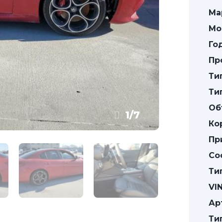
Ма
Мо
Го
Пр
Ти
Ти
Об
1
/
7
Ко
Пр
Со
Ти
VIN
Ар
Ти