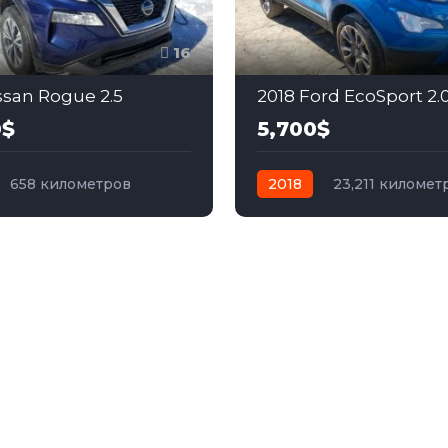
16
ssan Rogue 2.5
2018 Ford EcoSport 2.
0$
5,700$
658 километров
2018
23,211 километ
бензин
Полный
автомат
бензин
Пер