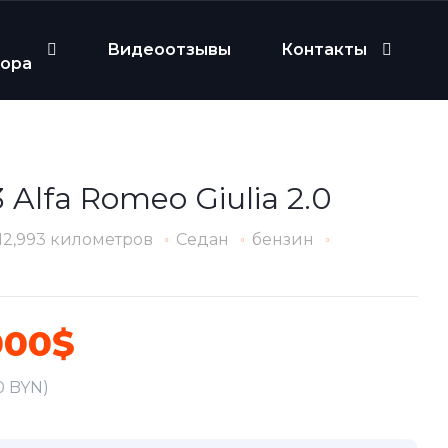
Видеоотзывы
Контакты
бора
 Alfa Romeo Giulia 2.0
12,993 километров
Седан
бензин
000$
0 BYN)