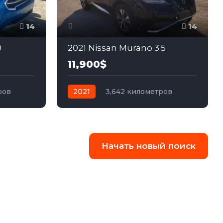
14
14
0
2021 Nissan Murano 3.5
11,900$
ров
2021
3,642 километров
едний
автомат
бензин
Полный
Начать новый поиск