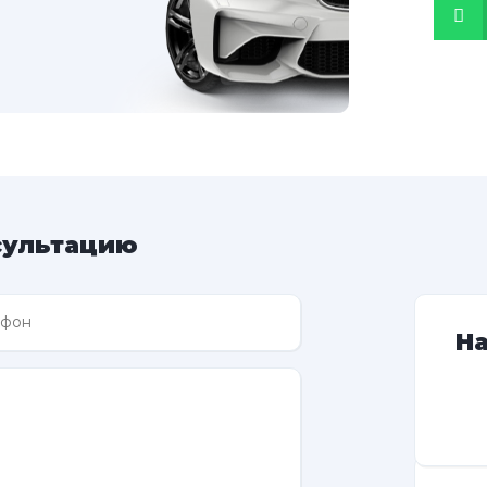
сультацию
Н