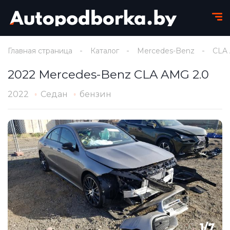
Главная страница
Каталог
Mercedes-Benz
CLA
2022 Mercedes-Benz CLA AMG 2.0
2022
Седан
бензин
1
/
7