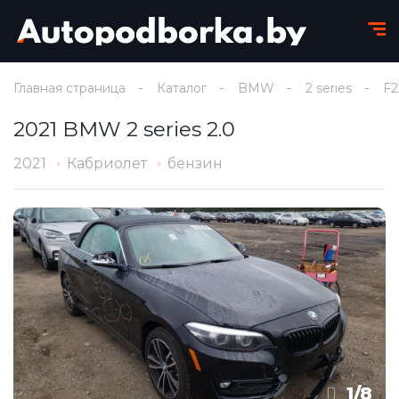
Главная страница
Каталог
BMW
2 series
F2
2021 BMW 2 series 2.0
2021
Кабриолет
бензин
1
/
8