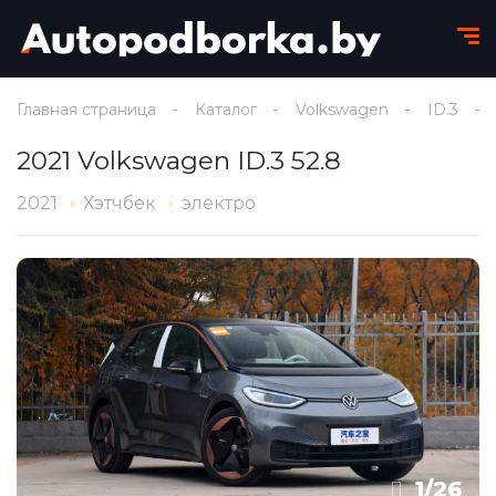
Главная страница
Каталог
Volkswagen
ID.3
2021 Volkswagen ID.3 52.8
2021
Хэтчбек
электро
1
/
26