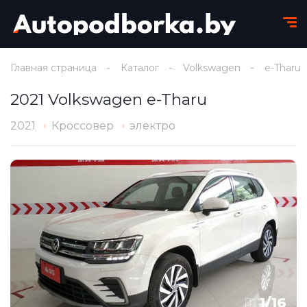
Главная страница
Каталог
Volkswagen
e-Tharu
2021 Volkswagen e-Tharu
2021
Кроссовер
электро
1
/
16