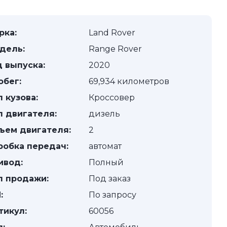
рка:
Land Rover
дель:
Range Rover
д выпуска:
2020
обег:
69,934 километров
п кузова:
Кроссовер
п двигателя:
дизель
ъем двигателя:
2
робка передач:
автомат
ивод:
Полный
п продажи:
Под заказ
:
По запросу
тикул:
60056