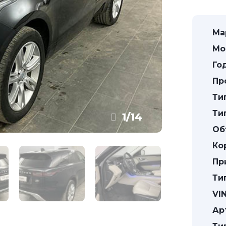
Ма
Мо
Го
Пр
Ти
Ти
1
/
14
Об
Ко
Пр
Ти
VIN
Ар