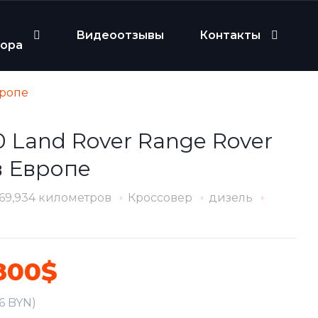
Видеоотзывы
Контакты
бора
вропе
 Land Rover Range Rover
в Европе
69,934 километров
Кроссовер
дизель
800$
46 BYN)