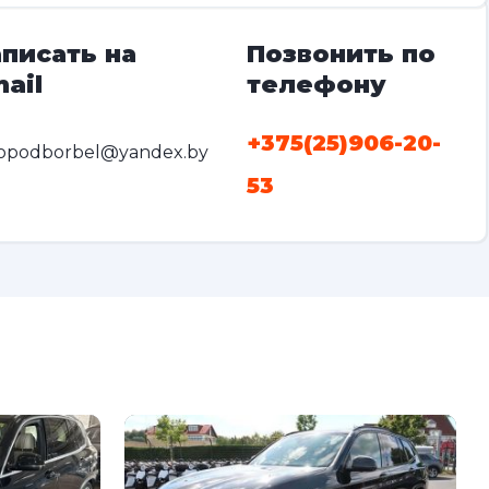
писать на
Позвонить по
ail
телефону
+375(25)906-20-
opodborbel@yandex.by
53