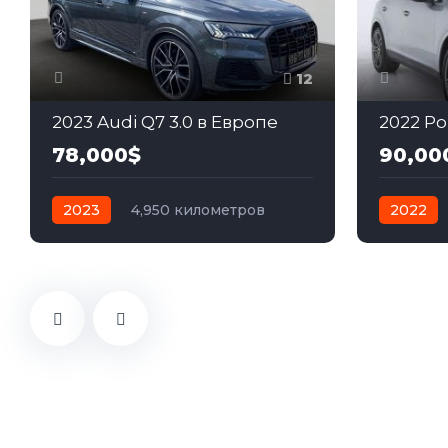
12
2023 Audi Q7 3.0 в Европе
78,000$
90,00
2023
4,950 километров
2022
автомат
бензин
Полный
автомат