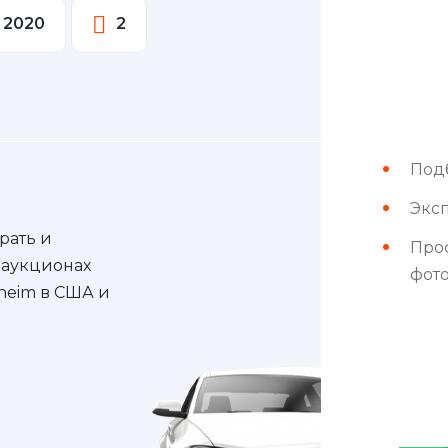
2020
2
Под
Эксп
рать и
Про
 аукционах
фот
nheim в США и