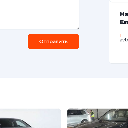
На
Em
avt
Отправить