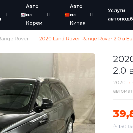
Авто
Авто
Услуги
из
из
и
автопод
Кореи
Китая
Range Rover
2020 Land Rover Range Rover 2.0 в Е
2020
2.0 
2020
автомат
39,
(≈ 130 1