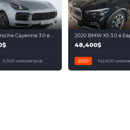
8
2022 Porsche Cayenne 3.0 в Европе
2020 BMW X5 3.0 в Е
0$
48,400$
5,000 километров
2020
142,600 килом
бензин
Полный
автомат
гибрид
Пол