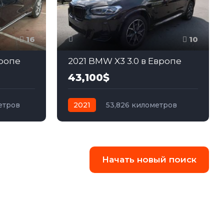
16
10
вропе
2021 BMW X3 3.0 в Европе
43,100$
етров
2021
53,826 километров
ный
автомат
дизель
Полный
Начать новый поиск