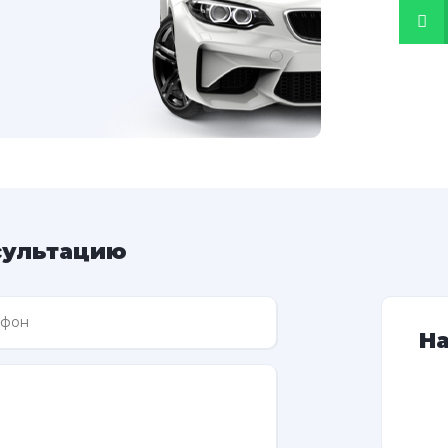
сультацию
Н