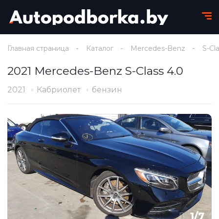
Главная страница
Каталог
Mercedes-Benz
S-Cl
2021 Mercedes-Benz S-Class 4.0
2021
Кабриолет
бензин
1
/
7