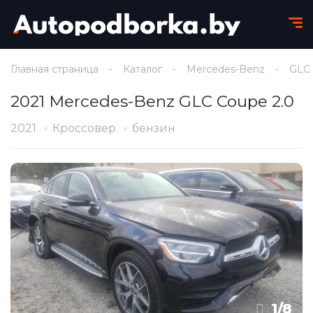
Главная страница
Каталог
Mercedes-Benz
GLC
2021 Mercedes-Benz GLC Coupe 2.0
2021
Кроссовер
бензин
1
/
8