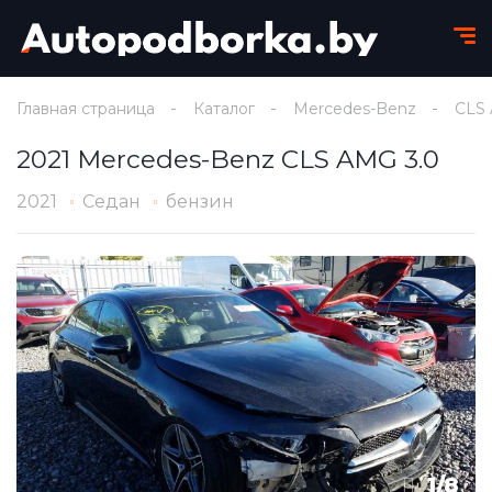
Главная страница
Каталог
Mercedes-Benz
CLS
2021 Mercedes-Benz CLS AMG 3.0
2021
Седан
бензин
1
/
8