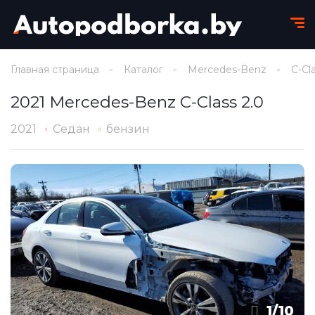
Главная страница
Каталог
Mercedes-Benz
C-Cl
2021 Mercedes-Benz C-Class 2.0
2021
Седан
бензин
1
/
10