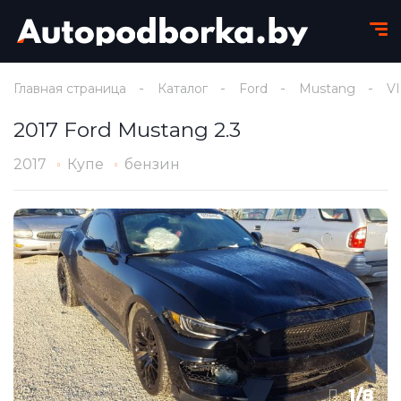
Главная страница
Каталог
Ford
Mustang
VI
2017 Ford Mustang 2.3
2017
Купе
бензин
1
/
8