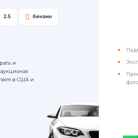
2.5
бензин
Под
Эксп
рать и
 аукционах
Про
nheim в США и
фот