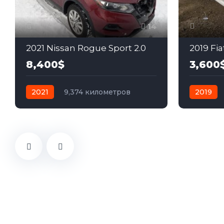
14
2021 Nissan Rogue Sport 2.0
2019 Fia
8,400$
3,600
2021
9,374 километров
2019
автомат
бензин
Полный
автомат