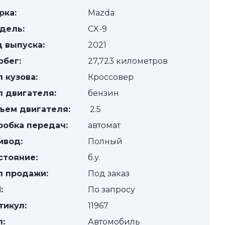
рка:
Mazda
дель:
CX-9
д выпуска:
2021
обег:
27,723 километров
п кузова:
Кроссовер
п двигателя:
бензин
ъем двигателя:
2.5
робка передач:
автомат
ивод:
Полный
стояние:
б.у.
п продажи:
Под заказ
:
По запросу
тикул:
11967
п:
Автомобиль