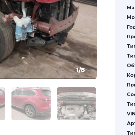
Ма
Мо
Го
Пр
Ти
Ти
Об
1
/
8
Ко
Пр
Со
Ти
VIN
Ар
Ти