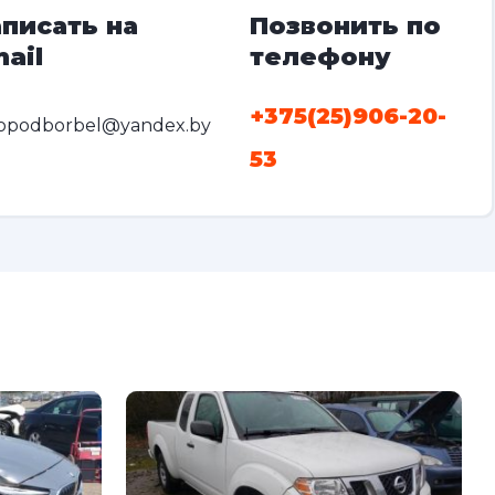
писать на
Позвонить по
ail
телефону
+375(25)906-20-
opodborbel@yandex.by
53