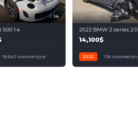
14
t 500 1.4
2022 BMW 2 series 2.0
$
14,100$
18,640 километров
2022
138 километро
бензин
Передний
автомат
бензин
Пол