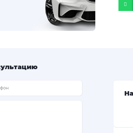
сультацию
Н