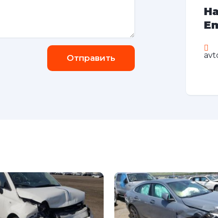
На
Em
avt
Отправить