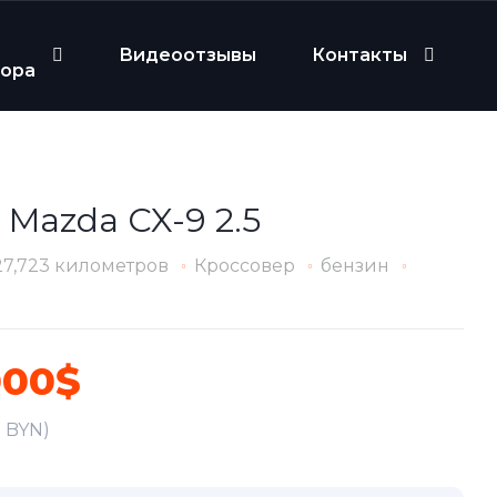
Видеоотзывы
Контакты
бора
 Mazda CX-9 2.5
27,723 километров
Кроссовер
бензин
000$
0 BYN)