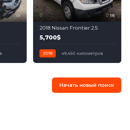
16
16
2018 Nissan Frontier 2.5
5,700$
в
2018
49,450 километров
ный
автомат
бензин
Задний
Начать новый поиск