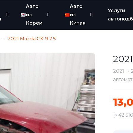
Авто
Авто
Услуги
из
из
и
автопод
Кореи
Китая
2021 Mazda CX-9 2.5
2021
2021
автомат
13,
(≈ 42 51