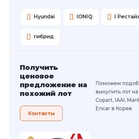
Hyundai
IONIQ
I Рестай
гибрид
Получить
ценовое
Поможем подоб
предложение на
выкупить лот на
похожий лот
Copart, IAAI, Ma
Encar в Корее.
Контакты