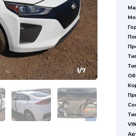
Ма
Мо
Го
По
Пр
Ти
Ти
1
/
7
Об
Ко
Пр
Со
Ти
VIN
Ар