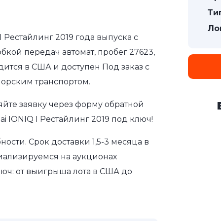
Ти
Ло
I Рестайлинг 2019 года выпуска с
бкой передач автомат, пробег 27623,
дится в США и доступен Под заказ с
морским транспортом.
яйте заявку через форму обратной
i IONIQ I Рестайлинг 2019 под ключ!
сти. Срок доставки 1,5-3 месяца в
иализируемся на аукционах
юч: от выигрыша лота в США до