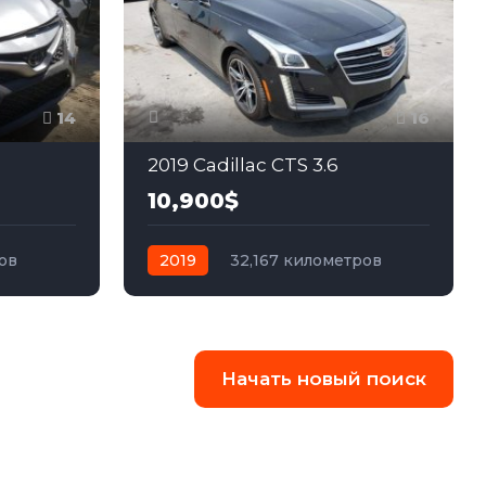
14
16
2019 Cadillac CTS 3.6
10,900$
ов
2019
32,167 километров
едний
автомат
бензин
Задний
Начать новый поиск