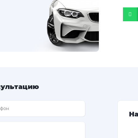
сультацию
Н