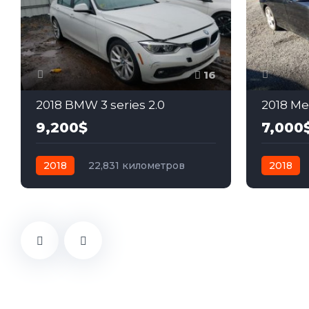
16
2018 BMW 3 series 2.0
2018 Me
9,200$
7,000
2018
22,831 километров
2018
автомат
бензин
Полный
автомат