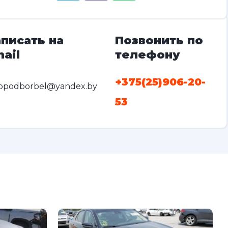
писать на
Позвонить по
ail
телефону
+375(25)906-20-
opodborbel@yandex.by
53