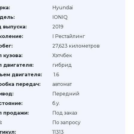
рка:
Hyundai
дель:
IONIQ
д выпуска:
2019
коление:
I Рестайлинг
обег:
27,623 километров
п кузова:
Хэтчбек
п двигателя:
гибрид
ъем двигателя:
1.6
робка передач:
автомат
ивод:
Передний
стояние:
б.у.
п продажи:
Под заказ
:
По запросу
тикул:
11313