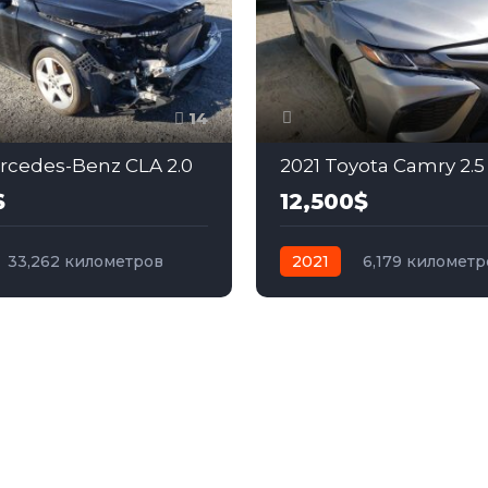
14
rcedes-Benz CLA 2.0
2021 Toyota Camry 2.5
$
12,500$
33,262 километров
2021
6,179 километр
бензин
Полный
автомат
бензин
Пер