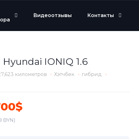
Видеоотзывы
Контакты
бора
 Hyundai IONIQ 1.6
27,623 километров
Хэтчбек
гибрид
700$
9 BYN)