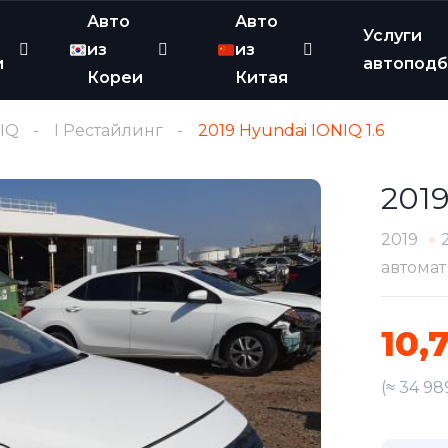
Авто
Авто
Услуги
из
из
и
автопод
Кореи
Китая
IQ
I Рестайлинг
2019 Hyundai IONIQ 1.6
2019
2019
автомат
10,
(≈ 34 98