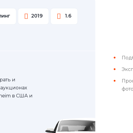
линг
2019
1.6
Под
Эксп
рать и
Про
 аукционах
фот
nheim в США и