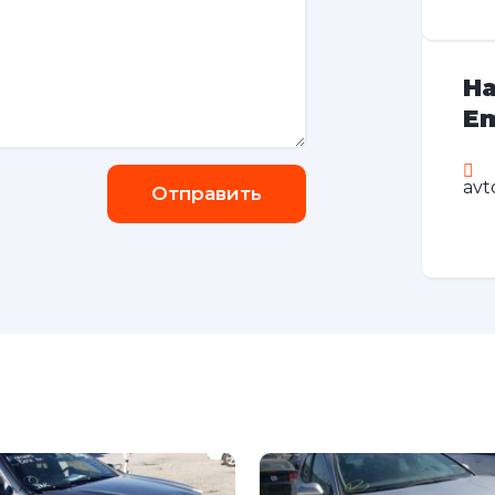
На
Em
avt
Отправить