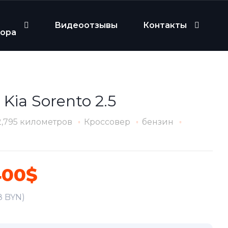
Видеоотзывы
Контакты
бора
 Kia Sorento 2.5
2,795 километров
Кроссовер
бензин
400$
8 BYN)