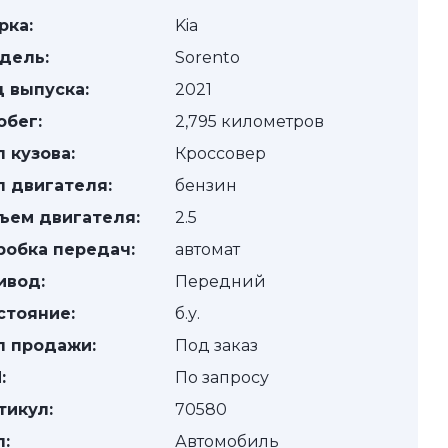
рка:
Kia
дель:
Sorento
д выпуска:
2021
обег:
2,795 километров
п кузова:
Кроссовер
п двигателя:
бензин
ъем двигателя:
2.5
робка передач:
автомат
ивод:
Передний
стояние:
б.у.
п продажи:
Под заказ
:
По запросу
тикул:
70580
п:
Автомобиль