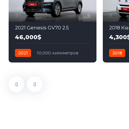
8
2021 Genesis GV70 2.5
2018 Kia
46,000$
4,300
2021
10,000 километров
2018
автомат
бензин
Задний
автомат