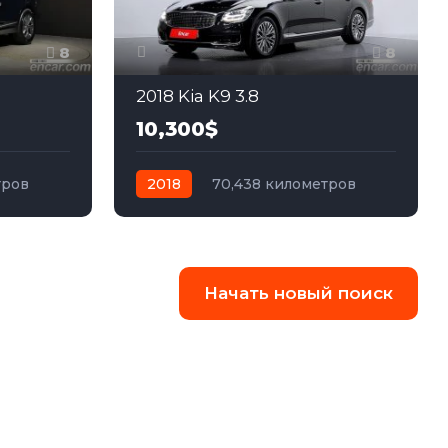
8
8
2018 Kia K9 3.8
10,300$
тров
2018
70,438 километров
едний
автомат
бензин
Полный
Начать новый поиск