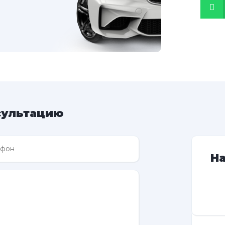
сультацию
Н