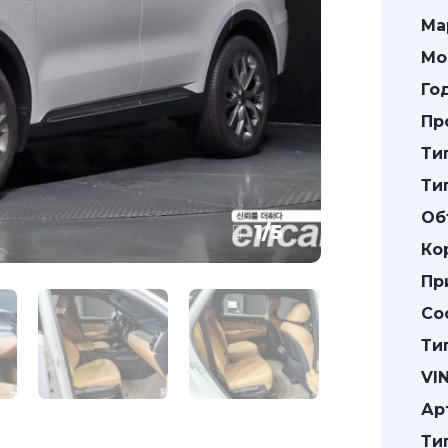
Ма
Мо
Го
Пр
Ти
Ти
Об
1
/
5
Ко
Пр
Со
Ти
VIN
Ар
Ти