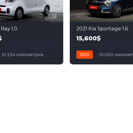
12
 Ray 1.0
2021 Kia Sportage 1.6
$
15,600$
51,224 километров
2021
10,000 киломе
бензин
Передний
автомат
бензин
Пер