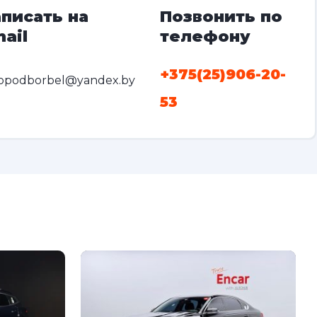
писать на
Позвонить по
ail
телефону
+375(25)906-20-
opodborbel@yandex.by
53