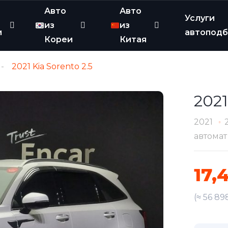
Авто
Авто
Услуги
из
из
и
автопод
Кореи
Китая
2021 Kia Sorento 2.5
2021
2021
автомат
17,
(≈ 56 89