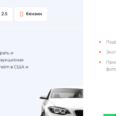
2.5
бензин
Под
Эксп
рать и
 аукционах
Про
nheim в США и
фот