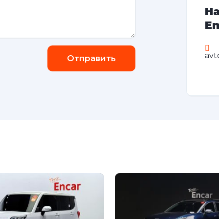
На
Em
avt
Отправить