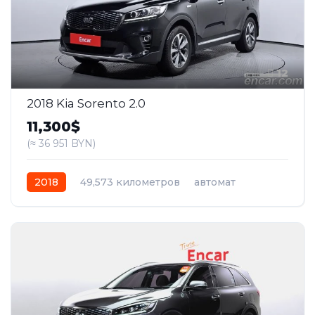
12
2018 Kia Sorento 2.0
11,300$
(≈ 36 951 BYN)
2018
49,573 километров
автомат
дизель
Передний