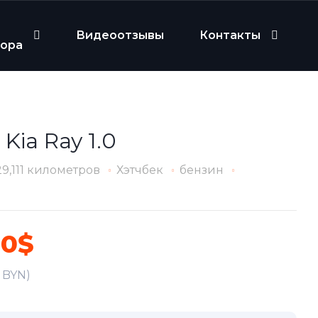
Видеоотзывы
Контакты
бора
 Kia Ray 1.0
29,111 километров
Хэтчбек
бензин
00$
7 BYN)