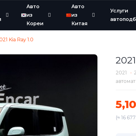
Авто
Авто
Услуги
из
из
и
автопод
Кореи
Китая
021 Kia Ray 1.0
2021
2021
автомат
5,1
(≈ 16 67