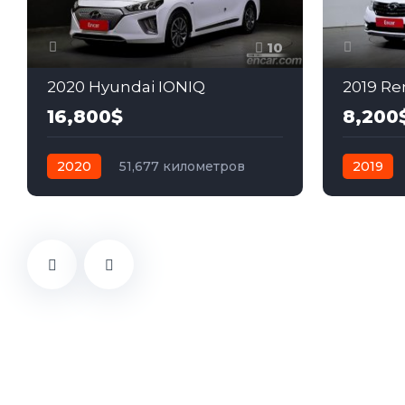
10
2020 Hyundai IONIQ
16,800$
8,200
2020
51,677 километров
2019
автомат
гибрид
Передний
автомат