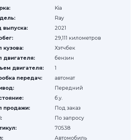
рка:
Kia
дель:
Ray
д выпуска:
2021
обег:
29,111 километров
п кузова:
Хэтчбек
п двигателя:
бензин
ъем двигателя:
1
робка передач:
автомат
ивод:
Передний
стояние:
б.у.
п продажи:
Под заказ
:
По запросу
тикул:
70538
п:
Автомобиль