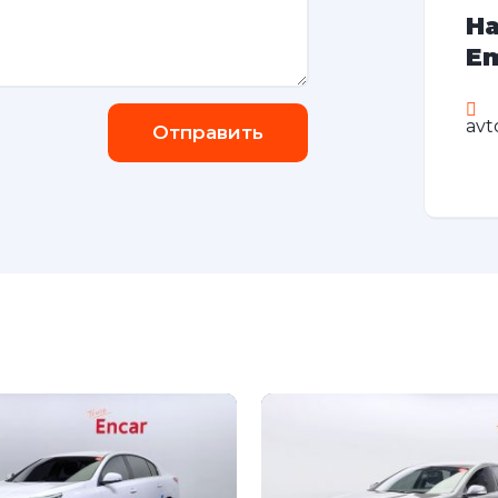
На
Em
avt
Отправить