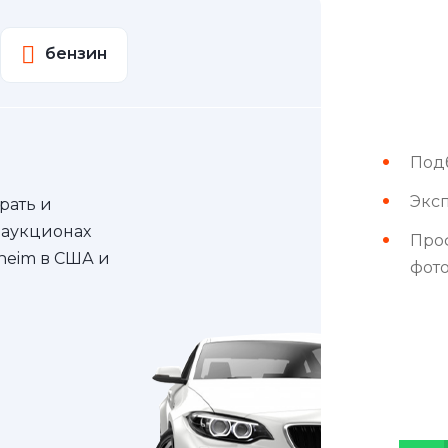
бензин
Под
Эксп
рать и
 аукционах
Про
nheim в США и
фот