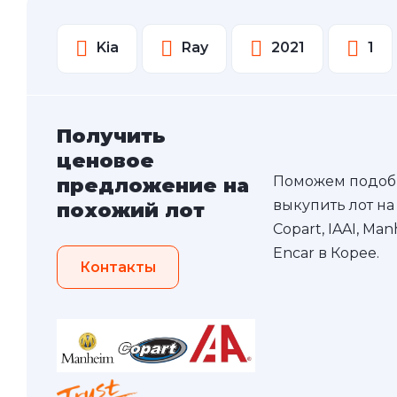
Kia
Ray
2021
1
Получить
ценовое
Поможем подоб
предложение на
выкупить лот на
похожий лот
Copart, IAAI, Ma
Encar в Корее.
Контакты