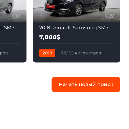
10
10
2018 Renault-Samsung SM7 2.5
2018 Renault-Samsung SM7 2.0
7,800$
тров
2018
78,195 километров
едний
автомат
газ
Передний
Начать новый поиск