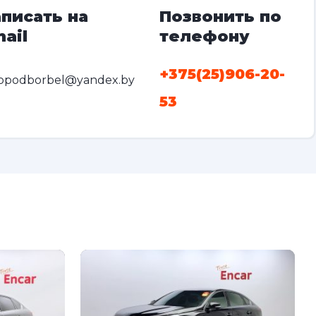
писать на
Позвонить по
ail
телефону
+375(25)906-20-
opodborbel@yandex.by
53