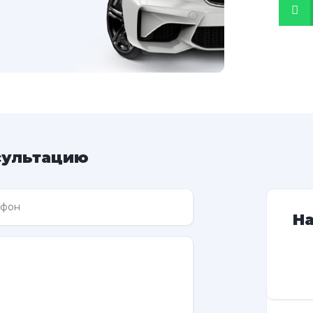
сультацию
Н