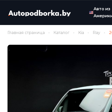
Авто из
Америк
Главная страница
Каталог
Kia
Ray
2