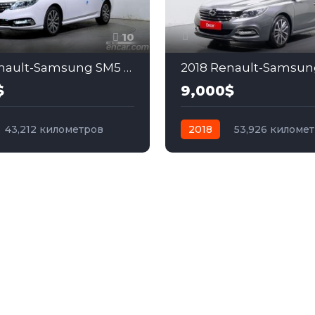
10
2019 Renault-Samsung SM5 2.0
$
9,000$
43,212 километров
2018
53,926 киломе
бензин
Передний
автомат
бензин
Пер