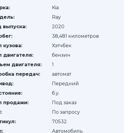
рка:
Kia
дель:
Ray
д выпуска:
2020
обег:
38,481 километров
п кузова:
Хэтчбек
п двигателя:
бензин
ъем двигателя:
1
робка передач:
автомат
ивод:
Передний
стояние:
б.у.
п продажи:
Под заказ
:
По запросу
тикул:
70532
п:
Автомобиль