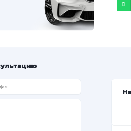
сультацию
Н