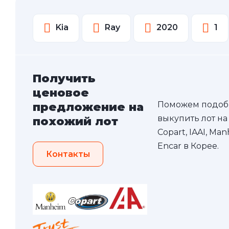
Kia
Ray
2020
1
Получить
ценовое
Поможем подоб
предложение на
выкупить лот на
похожий лот
Copart, IAAI, Ma
Encar в Корее.
Контакты