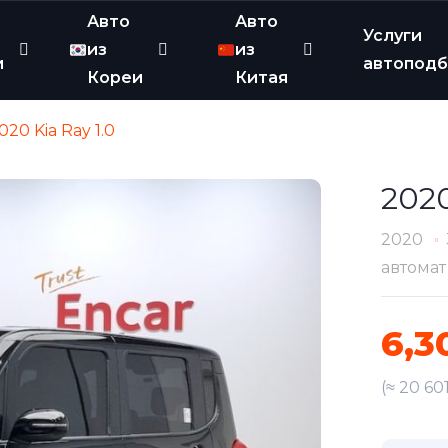
Авто
Авто
Услуги
из
из
и
автопод
Кореи
Китая
020 Kia Ray 1.0
2020
2020
автомат
6,3
(≈ 20 60