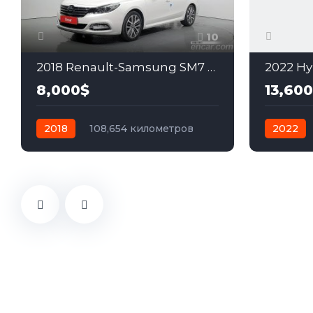
10
2018 Renault-Samsung SM7 2.0
2022 Hy
8,000$
13,60
2018
108,654 километров
2022
автомат
газ
Передний
автомат