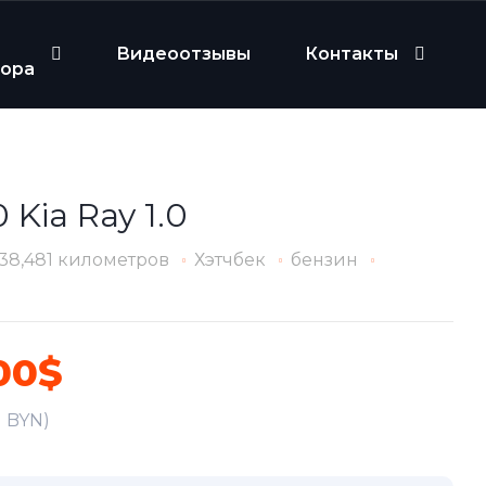
Видеоотзывы
Контакты
бора
 Kia Ray 1.0
38,481 километров
Хэтчбек
бензин
00$
1 BYN)