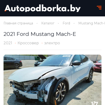
Главная страница
Каталог
Ford
Mustang Mach-
2021 Ford Mustang Mach-E
2021
Кроссовер
электро
1
/
7