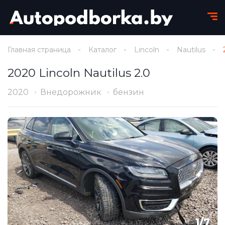
Главная страница
Каталог
Lincoln
Nautilus
2020 Lincoln Nautilus 2.0
2020
Внедорожник
бензин
1
/
7