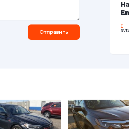
На
Em
avt
Отправить