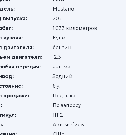
дель:
Mustang
д выпуска:
2021
обег:
1,033 километров
п кузова:
Купе
п двигателя:
бензин
ъем двигателя:
2.3
робка передач:
автомат
ивод:
Задний
стояние:
б.у.
п продажи:
Под заказ
:
По запросу
тикул:
11112
п:
Автомобиль
кация:
США