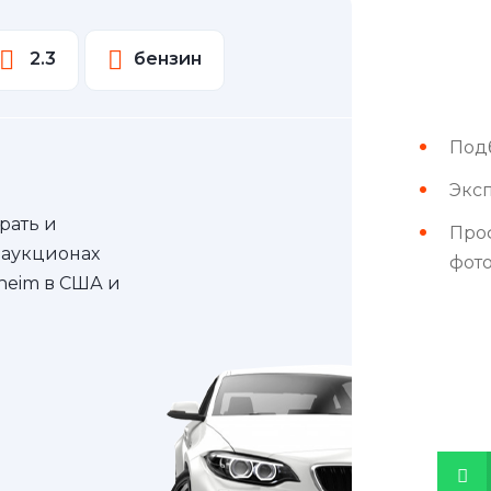
2.3
бензин
Под
Эксп
рать и
Про
 аукционах
фот
nheim в США и