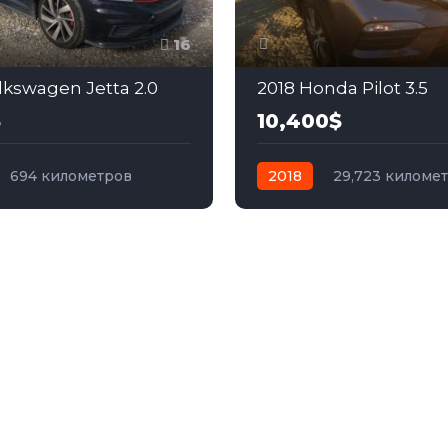
16
lkswagen Jetta 2.0
2018 Honda Pilot 3.5
$
10,400$
694 километров
2018
29,723 киломе
а
бензин
автомат
бензин
Пер
ий