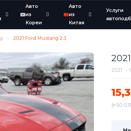
Авто
Авто
Услуги
из
из
и
автопод
Кореи
Китая
g
2021 Ford Mustang 2.3
2021
2021
15,
(≈ 50 03
Ма