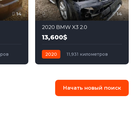
14
14
2020 BMW X3 2.0
13,600$
тров
2020
11,931 километров
едний
автомат
бензин
Полный
Начать новый поиск