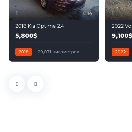
14
2018 Kia Optima 2.4
2022 Vo
5,800$
9,100
2018
29,071 километров
2022
автомат
бензин
Передний
механик
Передн