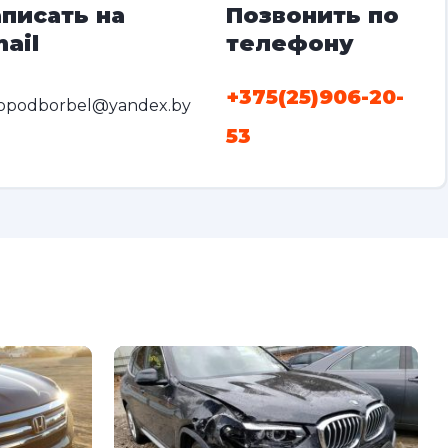
писать на
Позвонить по
ail
телефону
+375(25)906-20-
opodborbel@yandex.by
53