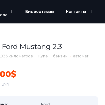
Видеоотзывы
Контакты
бора
 Ford Mustang 2.3
1,033 километров
Купе
бензин
автомат
300$
1 BYN)
рка:
Ford