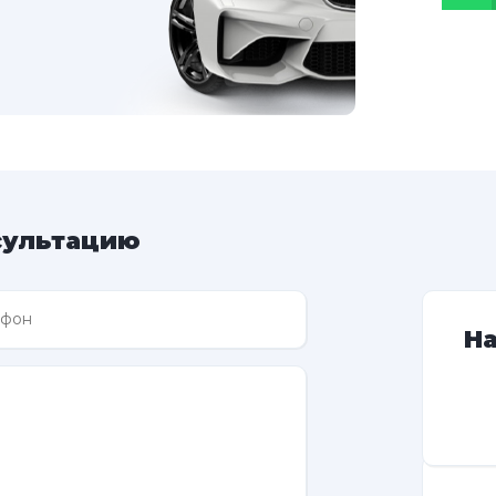
сультацию
Н