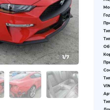
Мо
Го
Пр
Ти
Ти
Об
Ко
1
/
7
Пр
Со
Ти
VIN
Ар
Ти
Ло