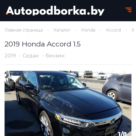
Главная страница
Каталог
Honda
Accord
X
2019 Honda Accord 1.5
2019
Седан
бензин
1
/
8