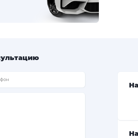
сультацию
Н
На