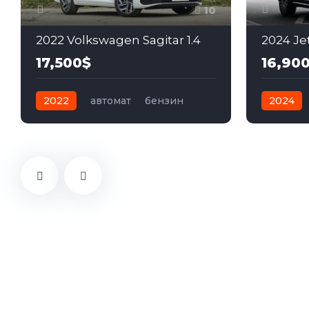
10
2022 Volkswagen Sagitar 1.4
2024 Jet
17,500$
16,90
2022
автомат
бензин
2024
Передний
Передн