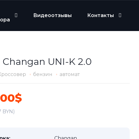
Видеоотзывы
Контакты
бора
 Changan UNI-K 2.0
Кроссовер
бензин
автомат
100$
7 BYN)
рка:
Changan