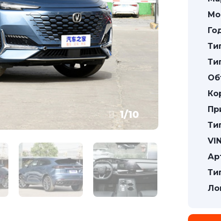
Мо
Го
Ти
Ти
Об
Ко
Пр
1
/
10
Ти
VIN
Ар
Ти
Ло