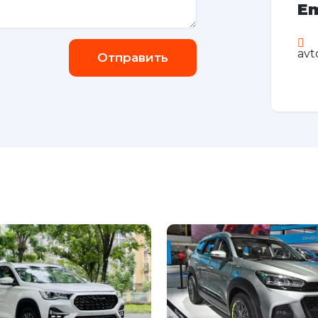
Em
avt
Отправить