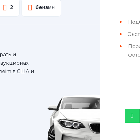
2
бензин
Под
Эксп
Про
рать и
фот
 аукционах
nheim в США и