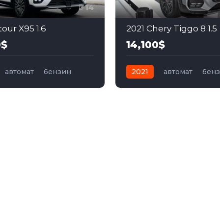
14
our X95 1.6
2021 Chery Tiggo 8 1.5
0$
14,100$
автомат
бензин
2021
автомат
бен
ий
Передний