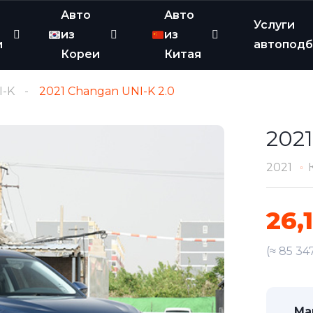
Авто
Авто
Услуги
из
из
и
автопод
Кореи
Китая
I-K
2021 Changan UNI-K 2.0
2021
2021
26,
(≈ 85 34
Ма