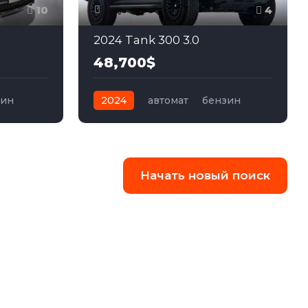
10
4
2024 Tank 300 3.0
48,700$
зин
2024
автомат
бензин
Полный
Начать новый поиск