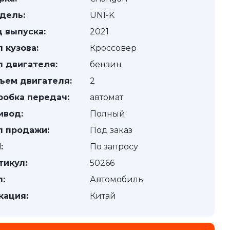
дель:
UNI-K
д выпуска:
2021
п кузова:
Кроссовер
п двигателя:
бензин
ъем двигателя:
2
робка передач:
автомат
ивод:
Полный
п продажи:
Под заказ
:
По запросу
тикул:
50266
п:
Автомобиль
кация:
Китай